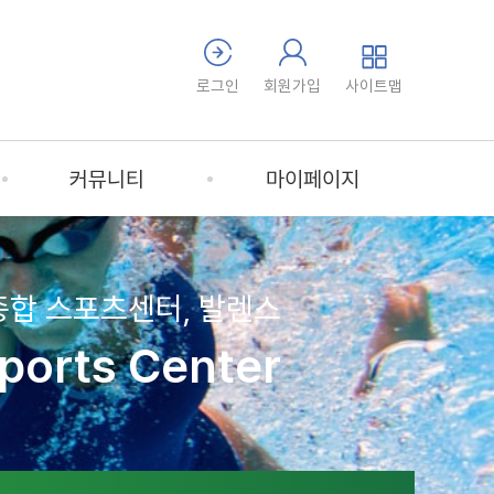
로그인
회원가입
사이트맵
커뮤니티
마이페이지
종합 스포츠센터, 발렌스
ports Center