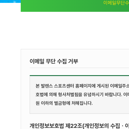
이메일무단
이메일 무단 수집 거부
본 발렌스 스포츠센터 홈페이지에 게시된 이메일주소
호법에 의해 형사처벌됨을 유념하시기 바랍니다. 이메
원 이하의 벌금형에 처해집니다.
개인정보보호법 제22조(개인정보의 수집ㆍ이