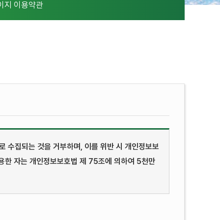
이지 이용약관
 수집되는 것을 거부하며, 이를 위반 시 개인정보보
용한 자는 개인정보보호법 제 75조에 의하여 5천만