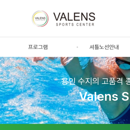
프로그램
셔틀노선안내
용인 수지의 고품격 
Valens S