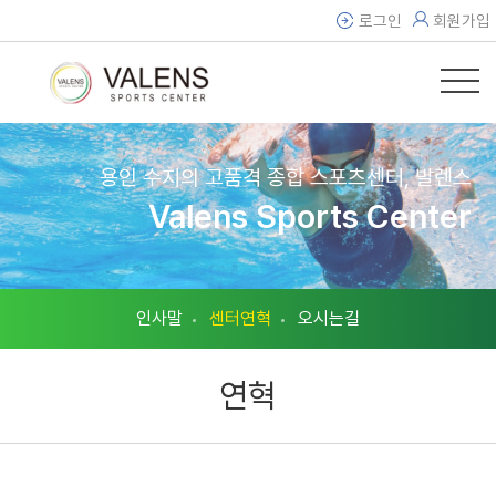
로그인
회원가입
용인 수지의 고품격 종합 스포츠센터, 발렌스
용인 수지의 고품격 종합 스포츠센터, 발렌스
Valens Sports Center
Valens Sports Center
인사말
센터연혁
오시는길
연혁